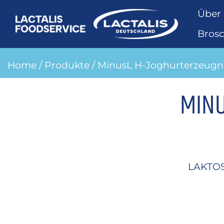
Über
Bros
Home
/
Produkte
/ MinusL H-Joghurterzeugnis
MINU
LAKTO