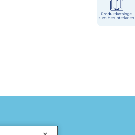
Produktkataloge
zum Herunterladen
Käse
Milch & Sahne
Würzburger
Milchwerke
Laktosefrei