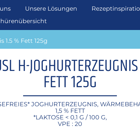
 uns
Unsere Lösungen
Rezeptinspirati
chürenübersicht
 1.5 % Fett 125g
SL H-JOGHURTERZEUGNIS 
FETT 125G
SEFREIES* JOGHURTERZEUGNIS, WÄRMEBEH
1,5 % FETT
*LAKTOSE < 0,1 G / 100 G,
VPE : 20