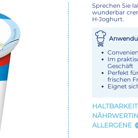
Sprechen Sie l
wunderbar crem
H-Joghurt.
Anwendu
Convenien
Im praktis
Geschäft
Perfekt fü
frischen 
Eignet si
HALTBARKEIT
NÄHRWERTI
ALLERGENE