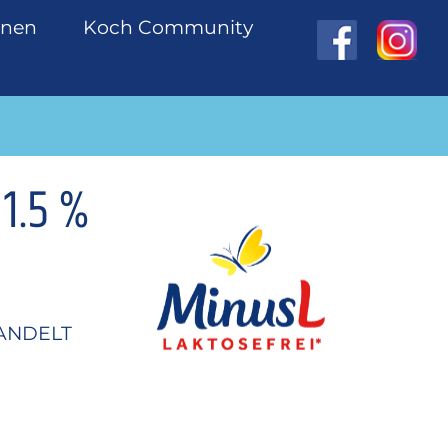
onen
Koch Community
1.5 %
ANDELT