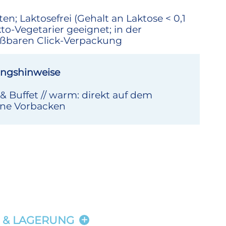
en; Laktosefrei (Gehalt an Laktose < 0,1
kto-Vegetarier geeignet; in der
eßbaren Click-Verpackung
ngshinweise
 & Buffet // warm: direkt auf dem
hne Vorbacken
 & LAGERUNG