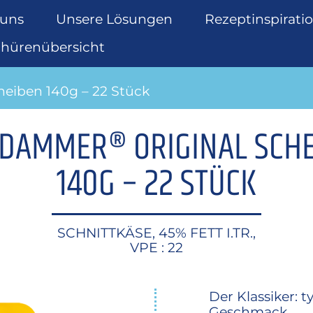
 uns
Unsere Lösungen
Rezeptinspirati
chürenübersicht
eiben 140g – 22 Stück
DAMMER® ORIGINAL SCH
140G – 22 STÜCK
SCHNITTKÄSE, 45% FETT I.TR.,
VPE : 22
Der Klassiker:
Geschmack