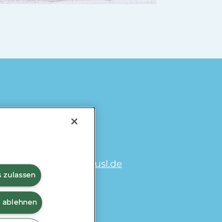
omiramilch.de
/
minusl.de
s zulassen
s ablehnen