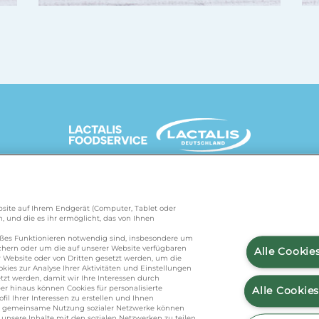
UNSERE MARKENSEITEN
Website auf Ihrem Endgerät (Computer, Tablet oder
, und die es ihr ermöglicht, das von Ihnen
de
/
president.de
/
salakis.de
/
frankenland.com
/
äßes Funktionieren notwendig sind, insbesondere um
ichern oder um die auf unserer Website verfügbaren
Alle Cookie
 Website oder von Dritten gesetzt werden, um die
kies zur Analyse Ihrer Aktivitäten und Einstellungen
KONTAKT
zt werden, damit wir Ihre Interessen durch
r hinaus können Cookies für personalisierte
Alle Cookie
l Ihrer Interessen zu erstellen und Ihnen
ie gemeinsame Nutzung sozialer Netzwerke können
nsere Inhalte mit den sozialen Netzwerken zu teilen,