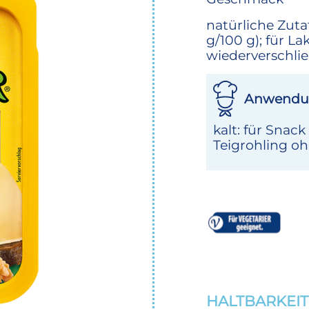
natürliche Zutat
g/100 g); für La
wiederverschli
Anwendu
kalt: für Snack
Teigrohling o
HALTBARKEIT