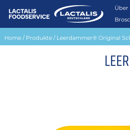
Über
Bros
Home
/
Produkte
/ Leerdammer® Original Sch
LEER