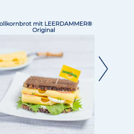
Milch & Sahne
Würzburger
Milchwerke
Laktosefrei
ollkornbrot mit LEERDAMMER®
Laugenst
Original