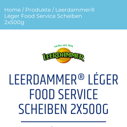
Home
/
Produkte
/ Leerdammer®
Léger Food Service Scheiben
2x500g
LEERDAMMER® LÉGER
FOOD SERVICE
SCHEIBEN 2X500G