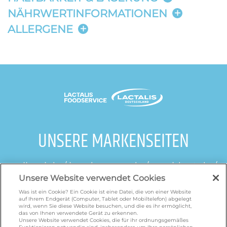
NÄHRWERTINFORMATIONEN
ALLERGENE
UNSERE MARKENSEITEN
galbani.de
/
leerdammer.de
/
president.de
/
salakis.de
/
frankenland.com
/
Unsere Website verwendet Cookies
omiramilch.de
/
minusl.de
Was ist ein Cookie? Ein Cookie ist eine Datei, die von einer Website
auf Ihrem Endgerät (Computer, Tablet oder Mobiltelefon) abgelegt
wird, wenn Sie diese Website besuchen, und die es ihr ermöglicht,
das von Ihnen verwendete Gerät zu erkennen.
Unsere Website verwendet Cookies, die für ihr ordnungsgemäßes