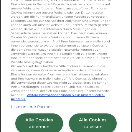
KONTAKT
Funktionieren notwendig sind, insbesondere um Ihre persönlichen
Einstellungen in Bezug auf Cookies zu speichern oder um die auf
unserer Website verfügbaren Formulare auszufüllen. Funktions-
Cookies können von unserer Website oder von Dritten gesetzt
foodservice.info@de.lactalis.com
werden, um die Funktionalitäten unserer Website zu verbessern.
Lactalis Deutschland GmbH - Tel: +49 (0)751
Leistungs-Cookies zur Analyse Ihrer Aktivitäten und Einstellungen
können auch von unserer Website und unseren Partnern gesetzt
887 366 /
lactalis.de
werden, damit wir Ihre Interessen durch Messungen der
Seitenaufrufe besser verstehen können. Darüber hinaus können
Cookies für personalisierte Werbung von unseren Partnern
Omira Bodenseemilch GmbH - Tel: +49
verwendet werden, um ein Profil Ihrer Interessen zu erstellen und
(0)751 887 366 /
omira.de
Ihnen personalisierte Werbung zukommen zu lassen. Cookies für
die gemeinsame Nutzung sozialer Netzwerke können auch
verwendet werden, um Ihnen die Möglichkeit zu geben, unsere
Inhalte mit den sozialen Netzwerken zu teilen, die wir auf unserer
Website hinzugefügt haben.
Klicken Sie auf die Schaltfläche "Alle Cookies zulassen", um die
Verwendung dieser Cookies zu akzeptieren, oder auf "Meine
Einstellungen verwalten", um weitere Informationen zu erhalten
und Ihre Auswahl zu treffen, oder auf "Alle Cookies ablehnen", um
die Verwendung dieser Cookies nicht zu akzeptieren. Sie können
Ihre Einstellungen jederzeit über den Link "Meine Cookies
Cookie Richtlinie
/
Sitemap
/
Datenschutz
/
verwalten" ändern, der sich am Ende jeder Seite unserer Website
befindet.
Weitere Informationen finden Sie in unserer Cookie-
Impressum
/
AGB
Richtlinie.
Liste unserer Partner
Alle Cookies
Alle Cookies
ablehnen
zulassen