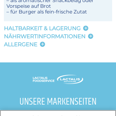
– als aromatischer Snackbelag oder
Vorspeise auf Brot
– für Burger als fein-frische Zutat
HALTBARKEIT & LAGERUNG
NÄHRWERTINFORMATIONEN
ALLERGENE
UNSERE MARKENSEITEN
galbani.de
/
leerdammer.de
/
president.de
/