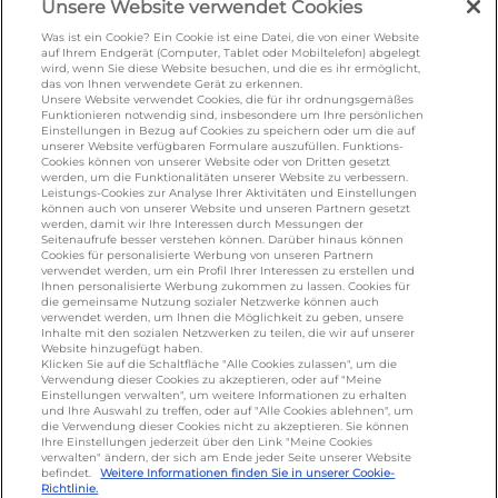
Unsere Website verwendet Cookies
salakis.de
/
frankenland.com
/
omiramilch.de
/
minusl.de
Was ist ein Cookie? Ein Cookie ist eine Datei, die von einer Website
auf Ihrem Endgerät (Computer, Tablet oder Mobiltelefon) abgelegt
wird, wenn Sie diese Website besuchen, und die es ihr ermöglicht,
das von Ihnen verwendete Gerät zu erkennen.
Unsere Website verwendet Cookies, die für ihr ordnungsgemäßes
KONTAKT
Funktionieren notwendig sind, insbesondere um Ihre persönlichen
Einstellungen in Bezug auf Cookies zu speichern oder um die auf
unserer Website verfügbaren Formulare auszufüllen. Funktions-
Cookies können von unserer Website oder von Dritten gesetzt
foodservice.info@de.lactalis.com
werden, um die Funktionalitäten unserer Website zu verbessern.
Leistungs-Cookies zur Analyse Ihrer Aktivitäten und Einstellungen
Lactalis Deutschland GmbH - Tel: +49 (0)751
können auch von unserer Website und unseren Partnern gesetzt
werden, damit wir Ihre Interessen durch Messungen der
887 366 /
lactalis.de
Seitenaufrufe besser verstehen können. Darüber hinaus können
Cookies für personalisierte Werbung von unseren Partnern
Omira Bodenseemilch GmbH - Tel: +49
verwendet werden, um ein Profil Ihrer Interessen zu erstellen und
Ihnen personalisierte Werbung zukommen zu lassen. Cookies für
(0)751 887 366 /
omira.de
die gemeinsame Nutzung sozialer Netzwerke können auch
verwendet werden, um Ihnen die Möglichkeit zu geben, unsere
Inhalte mit den sozialen Netzwerken zu teilen, die wir auf unserer
Website hinzugefügt haben.
Klicken Sie auf die Schaltfläche "Alle Cookies zulassen", um die
Verwendung dieser Cookies zu akzeptieren, oder auf "Meine
Einstellungen verwalten", um weitere Informationen zu erhalten
und Ihre Auswahl zu treffen, oder auf "Alle Cookies ablehnen", um
die Verwendung dieser Cookies nicht zu akzeptieren. Sie können
Ihre Einstellungen jederzeit über den Link "Meine Cookies
verwalten" ändern, der sich am Ende jeder Seite unserer Website
Cookie Richtlinie
/
Sitemap
/
Datenschutz
/
befindet.
Weitere Informationen finden Sie in unserer Cookie-
Richtlinie.
Impressum
/
AGB