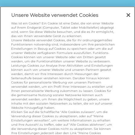
galbani.de
/
leerdammer.de
/
president.de
/
Unsere Website verwendet Cookies
salakis.de
/
frankenland.com
/
omiramilch.de
/
minusl.de
Was ist ein Cookie? Ein Cookie ist eine Datei, die von einer Website
auf Ihrem Endgerät (Computer, Tablet oder Mobiltelefon) abgelegt
wird, wenn Sie diese Website besuchen, und die es ihr ermöglicht,
das von Ihnen verwendete Gerät zu erkennen.
Unsere Website verwendet Cookies, die für ihr ordnungsgemäßes
KONTAKT
Funktionieren notwendig sind, insbesondere um Ihre persönlichen
Einstellungen in Bezug auf Cookies zu speichern oder um die auf
unserer Website verfügbaren Formulare auszufüllen. Funktions-
Cookies können von unserer Website oder von Dritten gesetzt
foodservice.info@de.lactalis.com
werden, um die Funktionalitäten unserer Website zu verbessern.
Leistungs-Cookies zur Analyse Ihrer Aktivitäten und Einstellungen
Lactalis Deutschland GmbH - Tel: +49 (0)751
können auch von unserer Website und unseren Partnern gesetzt
werden, damit wir Ihre Interessen durch Messungen der
887 366 /
lactalis.de
Seitenaufrufe besser verstehen können. Darüber hinaus können
Cookies für personalisierte Werbung von unseren Partnern
Omira Bodenseemilch GmbH - Tel: +49
verwendet werden, um ein Profil Ihrer Interessen zu erstellen und
Ihnen personalisierte Werbung zukommen zu lassen. Cookies für
(0)751 887 366 /
omira.de
die gemeinsame Nutzung sozialer Netzwerke können auch
verwendet werden, um Ihnen die Möglichkeit zu geben, unsere
Inhalte mit den sozialen Netzwerken zu teilen, die wir auf unserer
Website hinzugefügt haben.
Klicken Sie auf die Schaltfläche "Alle Cookies zulassen", um die
Verwendung dieser Cookies zu akzeptieren, oder auf "Meine
Einstellungen verwalten", um weitere Informationen zu erhalten
und Ihre Auswahl zu treffen, oder auf "Alle Cookies ablehnen", um
die Verwendung dieser Cookies nicht zu akzeptieren. Sie können
Ihre Einstellungen jederzeit über den Link "Meine Cookies