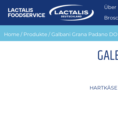
Über
Bros
Home
/
Produkte
/ Galbani Grana Padano D
GAL
HARTKÄSE 