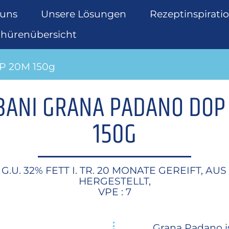
 uns
Unsere Lösungen
Rezeptinspirati
chürenübersicht
OP 20M 150g
BANI GRANA PADANO DOP
150G
G.U. 32% FETT I. TR. 20 MONATE GEREIFT, AU
HERGESTELLT,
VPE : 7
Grana Padano ist