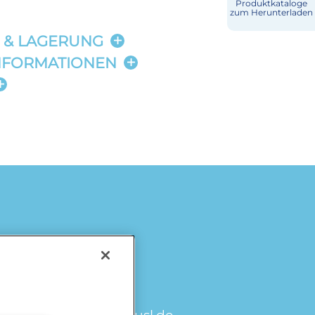
Produktkataloge
zum Herunterladen
Käse
 & LAGERUNG
Milch & Sahne
NFORMATIONEN
Würzburger
Milchwerke
Laktosefrei
omiramilch.de
/
minusl.de