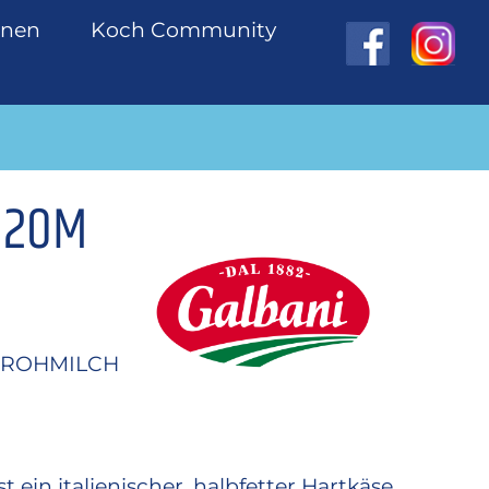
onen
Koch Community
 20M
S ROHMILCH
 ein italienischer, halbfetter Hartkäse