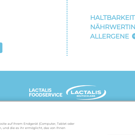
HALTBARKEIT
NÄHRWERTI
ALLERGENE
UNSERE MARKENSEITEN
Website auf Ihrem Endgerät (Computer, Tablet oder
, und die es ihr ermöglicht, das von Ihnen
de
/
president.de
/
salakis.de
/
frankenland.com
/