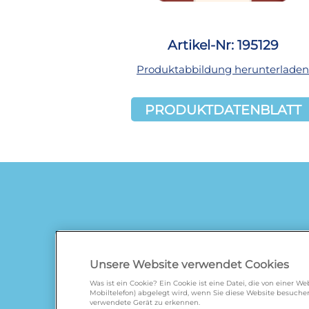
Artikel-Nr: 195129
Produktabbildung herunterladen
PRODUKTDATENBLATT
Unsere Website verwendet Cookies
Was ist ein Cookie? Ein Cookie ist eine Datei, die von einer 
Mobiltelefon) abgelegt wird, wenn Sie diese Website besuchen
verwendete Gerät zu erkennen.
galbani.de
/
leerdammer.