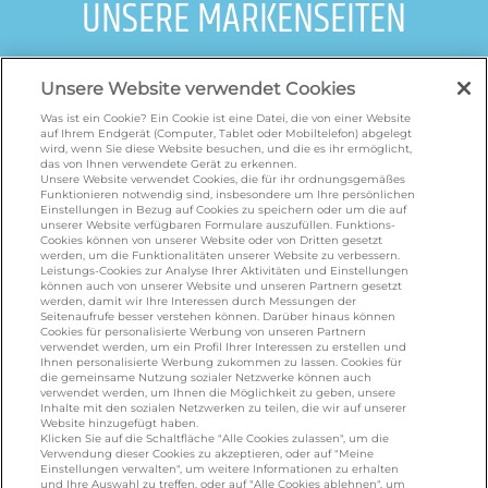
UNSERE MARKENSEITEN
galbani.de
/
leerdammer.de
/
president.de
/
Unsere Website verwendet Cookies
salakis.de
/
frankenland.com
/
omiramilch.de
/
minusl.de
Was ist ein Cookie? Ein Cookie ist eine Datei, die von einer Website
auf Ihrem Endgerät (Computer, Tablet oder Mobiltelefon) abgelegt
wird, wenn Sie diese Website besuchen, und die es ihr ermöglicht,
das von Ihnen verwendete Gerät zu erkennen.
Unsere Website verwendet Cookies, die für ihr ordnungsgemäßes
KONTAKT
Funktionieren notwendig sind, insbesondere um Ihre persönlichen
Einstellungen in Bezug auf Cookies zu speichern oder um die auf
unserer Website verfügbaren Formulare auszufüllen. Funktions-
Cookies können von unserer Website oder von Dritten gesetzt
foodservice.info@de.lactalis.com
werden, um die Funktionalitäten unserer Website zu verbessern.
Leistungs-Cookies zur Analyse Ihrer Aktivitäten und Einstellungen
Lactalis Deutschland GmbH - Tel: +49 (0)751
können auch von unserer Website und unseren Partnern gesetzt
887 366 /
lactalis.de
werden, damit wir Ihre Interessen durch Messungen der
Seitenaufrufe besser verstehen können. Darüber hinaus können
Cookies für personalisierte Werbung von unseren Partnern
Omira Bodenseemilch GmbH - Tel: +49
verwendet werden, um ein Profil Ihrer Interessen zu erstellen und
Ihnen personalisierte Werbung zukommen zu lassen. Cookies für
(0)751 887 366 /
omira.de
die gemeinsame Nutzung sozialer Netzwerke können auch
verwendet werden, um Ihnen die Möglichkeit zu geben, unsere
Inhalte mit den sozialen Netzwerken zu teilen, die wir auf unserer
Website hinzugefügt haben.
Klicken Sie auf die Schaltfläche "Alle Cookies zulassen", um die
Verwendung dieser Cookies zu akzeptieren, oder auf "Meine
Einstellungen verwalten", um weitere Informationen zu erhalten
und Ihre Auswahl zu treffen, oder auf "Alle Cookies ablehnen", um