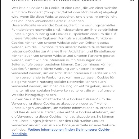
salakis.de
/
frankenland.com
/
omiramilch.de
/
minusl.de
Was ist ein Cookie? Ein Cookie ist eine Datei, die von einer Website
auf Ihrem Endgerät (Computer, Tablet oder Mobiltelefon) abgelegt
wird, wenn Sie diese Website besuchen, und die es ihr ermöglicht,
das von Ihnen verwendete Gerät zu erkennen.
Unsere Website verwendet Cookies, die für ihr ordnungsgemäßes
KONTAKT
Funktionieren notwendig sind, insbesondere um Ihre persönlichen
Einstellungen in Bezug auf Cookies zu speichern oder um die auf
unserer Website verfügbaren Formulare auszufüllen. Funktions-
Cookies können von unserer Website oder von Dritten gesetzt
foodservice.info@de.lactalis.com
werden, um die Funktionalitäten unserer Website zu verbessern.
Leistungs-Cookies zur Analyse Ihrer Aktivitäten und Einstellungen
Lactalis Deutschland GmbH - Tel: +49 (0)751
können auch von unserer Website und unseren Partnern gesetzt
werden, damit wir Ihre Interessen durch Messungen der
887 366 /
lactalis.de
Seitenaufrufe besser verstehen können. Darüber hinaus können
Cookies für personalisierte Werbung von unseren Partnern
Omira Bodenseemilch GmbH - Tel: +49
verwendet werden, um ein Profil Ihrer Interessen zu erstellen und
Ihnen personalisierte Werbung zukommen zu lassen. Cookies für
(0)751 887 366 /
omira.de
die gemeinsame Nutzung sozialer Netzwerke können auch
verwendet werden, um Ihnen die Möglichkeit zu geben, unsere
Inhalte mit den sozialen Netzwerken zu teilen, die wir auf unserer
Website hinzugefügt haben.
Klicken Sie auf die Schaltfläche "Alle Cookies zulassen", um die
Verwendung dieser Cookies zu akzeptieren, oder auf "Meine
Einstellungen verwalten", um weitere Informationen zu erhalten
und Ihre Auswahl zu treffen, oder auf "Alle Cookies ablehnen", um
die Verwendung dieser Cookies nicht zu akzeptieren. Sie können
Ihre Einstellungen jederzeit über den Link "Meine Cookies
verwalten" ändern, der sich am Ende jeder Seite unserer Website
Cookie Richtlinie
/
Sitemap
/
Datenschutz
/
befindet.
Weitere Informationen finden Sie in unserer Cookie-
Richtlinie.
Impressum
/
AGB