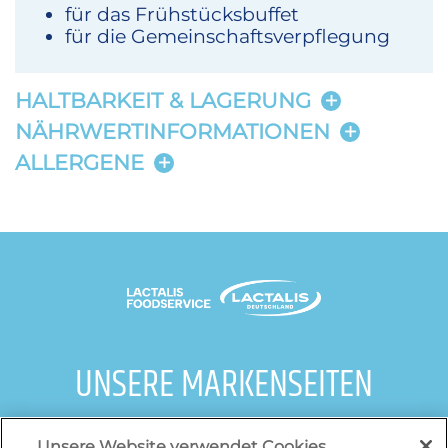
für das Frühstücksbuffet
für die Gemeinschaftsverpflegung
HALTBARKEIT & LAGERUNG
NÄHRWERTINFORMATIONEN
ALLERGENE
UNSERE MARKENSEITEN
galbani.de
/
leerdammer.de
/
president.de
/
Unsere Website verwendet Cookies