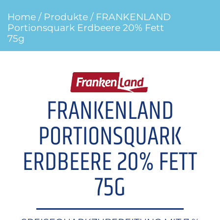
Home
/
Produkte
/ FRANKENLAND
Portionsquark Erdbeere 20% Fett
75g
FRANKENLAND
PORTIONSQUARK
ERDBEERE 20% FETT
75G