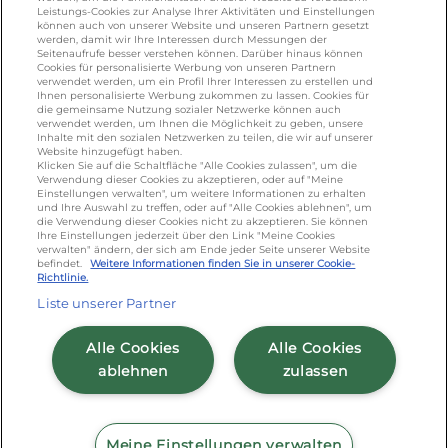
KONTAKT
Leistungs-Cookies zur Analyse Ihrer Aktivitäten und Einstellungen
können auch von unserer Website und unseren Partnern gesetzt
werden, damit wir Ihre Interessen durch Messungen der
Seitenaufrufe besser verstehen können. Darüber hinaus können
Cookies für personalisierte Werbung von unseren Partnern
foodservice.info@de.lactalis.com
verwendet werden, um ein Profil Ihrer Interessen zu erstellen und
Ihnen personalisierte Werbung zukommen zu lassen. Cookies für
Lactalis Deutschland GmbH - Tel: +49 (0)751
die gemeinsame Nutzung sozialer Netzwerke können auch
887 366 /
lactalis.de
verwendet werden, um Ihnen die Möglichkeit zu geben, unsere
Inhalte mit den sozialen Netzwerken zu teilen, die wir auf unserer
Website hinzugefügt haben.
Omira Bodenseemilch GmbH - Tel: +49
Klicken Sie auf die Schaltfläche "Alle Cookies zulassen", um die
Verwendung dieser Cookies zu akzeptieren, oder auf "Meine
(0)751 887 366 /
omira.de
Einstellungen verwalten", um weitere Informationen zu erhalten
und Ihre Auswahl zu treffen, oder auf "Alle Cookies ablehnen", um
die Verwendung dieser Cookies nicht zu akzeptieren. Sie können
Ihre Einstellungen jederzeit über den Link "Meine Cookies
verwalten" ändern, der sich am Ende jeder Seite unserer Website
befindet.
Weitere Informationen finden Sie in unserer Cookie-
Richtlinie.
Liste unserer Partner
Cookie Richtlinie
/
Sitemap
/
Datenschutz
/
Alle Cookies
Alle Cookies
Impressum
/
AGB
ablehnen
zulassen
Meine Einstellungen verwalten