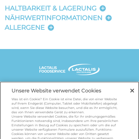
HALTBARKEIT & LAGERUNG
NÄHRWERTINFORMATIONEN
ALLERGENE
UNSERE MARKENSEITEN
Unsere Website verwendet Cookies
Was ist ein Cookie? Ein Cookie ist eine Datei, die von einer Website
auf Ihrem Endgerät (Computer, Tablet oder Mobiltelefon) abgelegt
wird, wenn Sie diese Website besuchen, und die es ihr ermöglicht,
galbani.de
/
leerdammer.de
/
president.de
/
das von Ihnen verwendete Gerät zu erkennen.
salakis.de
/
frankenland.com
/
Unsere Website verwendet Cookies, die für ihr ordnungsgemäßes
Funktionieren notwendig sind, insbesondere um Ihre persönlichen
omiramilch.de
/
minusl.de
Einstellungen in Bezug auf Cookies zu speichern oder um die auf
unserer Website verfügbaren Formulare auszufüllen. Funktions-
Cookies können von unserer Website oder von Dritten gesetzt
werden, um die Funktionalitäten unserer Website zu verbessern.