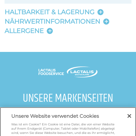
HALTBARKEIT & LAGERUNG
NÄHRWERTINFORMATIONEN
ALLERGENE
UNSERE MARKENSEITEN
galbani.de
/
leerdammer.de
/
president.de
/
Unsere Website verwendet Cookies
salakis.de
/
frankenland.com
/
omiramilch.de
/
minusl.de
Was ist ein Cookie? Ein Cookie ist eine Datei, die von einer Website
auf Ihrem Endgerät (Computer, Tablet oder Mobiltelefon) abgelegt
wird, wenn Sie diese Website besuchen, und die es ihr ermöglicht,