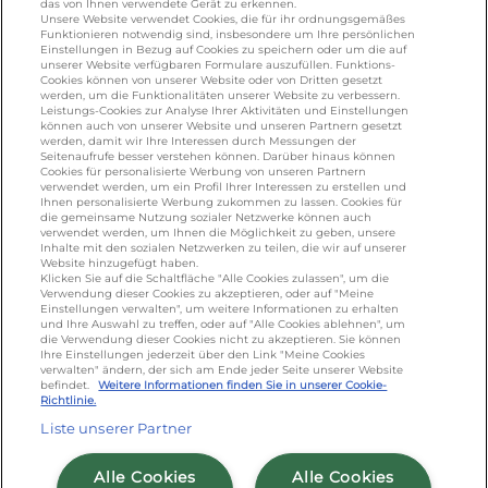
das von Ihnen verwendete Gerät zu erkennen.
Unsere Website verwendet Cookies, die für ihr ordnungsgemäßes
KONTAKT
Funktionieren notwendig sind, insbesondere um Ihre persönlichen
Einstellungen in Bezug auf Cookies zu speichern oder um die auf
unserer Website verfügbaren Formulare auszufüllen. Funktions-
Cookies können von unserer Website oder von Dritten gesetzt
werden, um die Funktionalitäten unserer Website zu verbessern.
foodservice.info@de.lactalis.com
Leistungs-Cookies zur Analyse Ihrer Aktivitäten und Einstellungen
Lactalis Deutschland GmbH - Tel: +49 (0)751
können auch von unserer Website und unseren Partnern gesetzt
werden, damit wir Ihre Interessen durch Messungen der
887 366 /
lactalis.de
Seitenaufrufe besser verstehen können. Darüber hinaus können
Cookies für personalisierte Werbung von unseren Partnern
Omira Bodenseemilch GmbH - Tel: +49
verwendet werden, um ein Profil Ihrer Interessen zu erstellen und
Ihnen personalisierte Werbung zukommen zu lassen. Cookies für
(0)751 887 366 /
omira.de
die gemeinsame Nutzung sozialer Netzwerke können auch
verwendet werden, um Ihnen die Möglichkeit zu geben, unsere
Inhalte mit den sozialen Netzwerken zu teilen, die wir auf unserer
Website hinzugefügt haben.
Klicken Sie auf die Schaltfläche "Alle Cookies zulassen", um die
Verwendung dieser Cookies zu akzeptieren, oder auf "Meine
Einstellungen verwalten", um weitere Informationen zu erhalten
und Ihre Auswahl zu treffen, oder auf "Alle Cookies ablehnen", um
die Verwendung dieser Cookies nicht zu akzeptieren. Sie können
Ihre Einstellungen jederzeit über den Link "Meine Cookies
verwalten" ändern, der sich am Ende jeder Seite unserer Website
Cookie Richtlinie
/
Sitemap
/
Datenschutz
/
befindet.
Weitere Informationen finden Sie in unserer Cookie-
Richtlinie.
Impressum
/
AGB
Liste unserer Partner
Alle Cookies
Alle Cookies