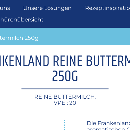
 uns
Unsere Lösungen
Rezeptinspirati
chürenübersicht
ermilch 250g
KENLAND REINE BUTTER
250G
REINE BUTTERMILCH,
VPE : 20
Die Frankenland
aromatischen G