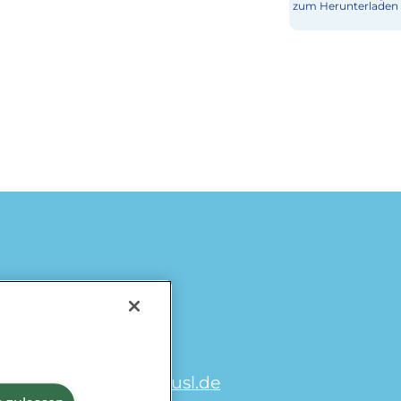
zum Herunterladen
Käse
Milch & Sahne
Würzburger
Milchwerke
Laktosefrei
omiramilch.de
/
minusl.de