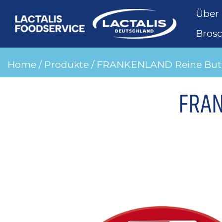
Über
Bros
Home
/
Produkte
/ FRANKENLAND Reine Butt
FRAN