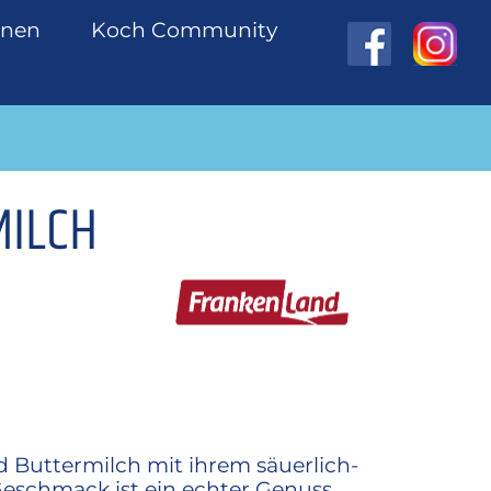
onen
Koch Community
MILCH
 Buttermilch mit ihrem säuerlich-
eschmack ist ein echter Genuss.