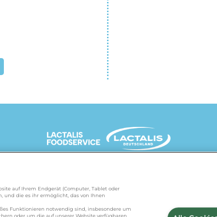
UNSERE MARKENSEITEN
Website auf Ihrem Endgerät (Computer, Tablet oder
, und die es ihr ermöglicht, das von Ihnen
de
/
president.de
/
salakis.de
/
frankenland.com
/
äßes Funktionieren notwendig sind, insbesondere um
ichern oder um die auf unserer Website verfügbaren