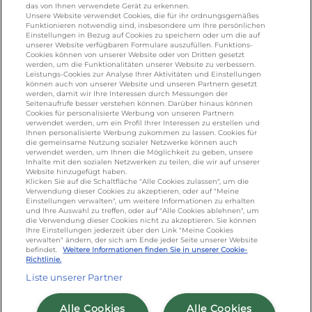
galbani.de
/
leerdammer.de
/
president.de
/
das von Ihnen verwendete Gerät zu erkennen.
salakis.de
/
frankenland.com
/
Unsere Website verwendet Cookies, die für ihr ordnungsgemäßes
Funktionieren notwendig sind, insbesondere um Ihre persönlichen
omiramilch.de
/
minusl.de
Einstellungen in Bezug auf Cookies zu speichern oder um die auf
unserer Website verfügbaren Formulare auszufüllen. Funktions-
Cookies können von unserer Website oder von Dritten gesetzt
werden, um die Funktionalitäten unserer Website zu verbessern.
KONTAKT
Leistungs-Cookies zur Analyse Ihrer Aktivitäten und Einstellungen
können auch von unserer Website und unseren Partnern gesetzt
werden, damit wir Ihre Interessen durch Messungen der
Seitenaufrufe besser verstehen können. Darüber hinaus können
Cookies für personalisierte Werbung von unseren Partnern
foodservice.info@de.lactalis.com
verwendet werden, um ein Profil Ihrer Interessen zu erstellen und
Ihnen personalisierte Werbung zukommen zu lassen. Cookies für
Lactalis Deutschland GmbH - Tel: +49 (0)751
die gemeinsame Nutzung sozialer Netzwerke können auch
887 366 /
lactalis.de
verwendet werden, um Ihnen die Möglichkeit zu geben, unsere
Inhalte mit den sozialen Netzwerken zu teilen, die wir auf unserer
Website hinzugefügt haben.
Omira Bodenseemilch GmbH - Tel: +49
Klicken Sie auf die Schaltfläche "Alle Cookies zulassen", um die
Verwendung dieser Cookies zu akzeptieren, oder auf "Meine
(0)751 887 366 /
omira.de
Einstellungen verwalten", um weitere Informationen zu erhalten
und Ihre Auswahl zu treffen, oder auf "Alle Cookies ablehnen", um
die Verwendung dieser Cookies nicht zu akzeptieren. Sie können
Ihre Einstellungen jederzeit über den Link "Meine Cookies
verwalten" ändern, der sich am Ende jeder Seite unserer Website
befindet.
Weitere Informationen finden Sie in unserer Cookie-
Richtlinie.
Liste unserer Partner
Cookie Richtlinie
/
Sitemap
/
Datenschutz
/
Alle Cookies
Alle Cookies