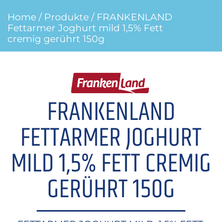
Home
/
Produkte
/ FRANKENLAND
Fettarmer Joghurt mild 1,5% Fett
cremig gerührt 150g
FRANKENLAND
FETTARMER JOGHURT
MILD 1,5% FETT CREMIG
GERÜHRT 150G