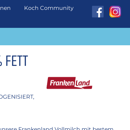
onen
Koch Community
 FETT
OGENISIERT,
unsere Frankenland Vollmilch mit bestem