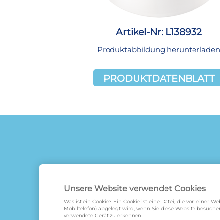
Artikel-Nr: L138932
Produktabbildung herunterladen
PRODUKTDATENBLATT
Unsere Website verwendet Cookies
Was ist ein Cookie? Ein Cookie ist eine Datei, die von einer 
Mobiltelefon) abgelegt wird, wenn Sie diese Website besuchen
verwendete Gerät zu erkennen.
galbani.de
/
leerdammer.