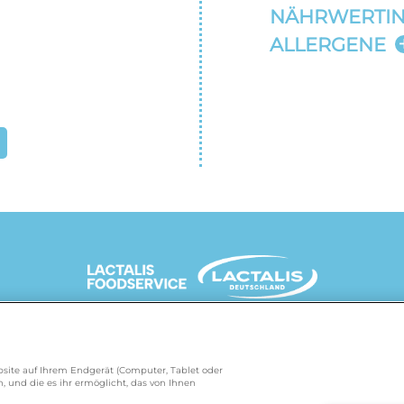
NÄHRWERTI
ALLERGENE
UNSERE MARKENSEITEN
Website auf Ihrem Endgerät (Computer, Tablet oder
, und die es ihr ermöglicht, das von Ihnen
de
/
president.de
/
salakis.de
/
frankenland.com
/