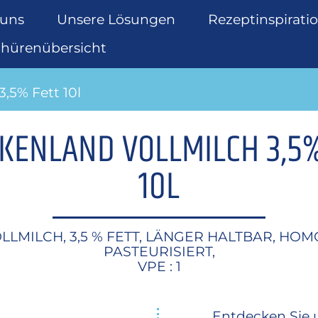
 uns
Unsere Lösungen
Rezeptinspirati
chürenübersicht
,5% Fett 10l
KENLAND VOLLMILCH 3,5%
10L
LLMILCH, 3,5 % FETT, LÄNGER HALTBAR, HOM
PASTEURISIERT,
VPE : 1
Entdecken Sie 