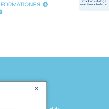
Produktkataloge
NFORMATIONEN
zum Herunterladen
Käse
Milch & Sahne
Würzburger
Milchwerke
Laktosefrei
omiramilch.de
/
minusl.de