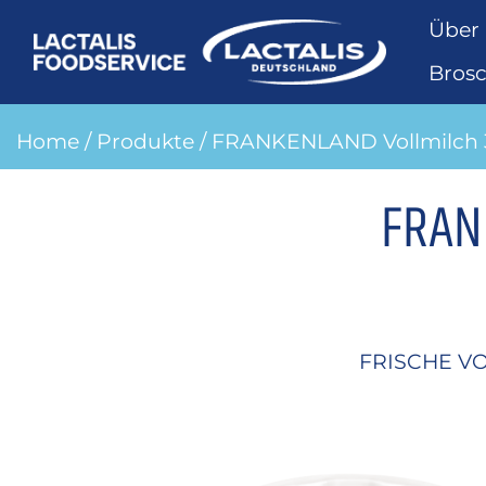
Über
Bros
Home
/
Produkte
/ FRANKENLAND Vollmilch 3
FRAN
FRISCHE VO