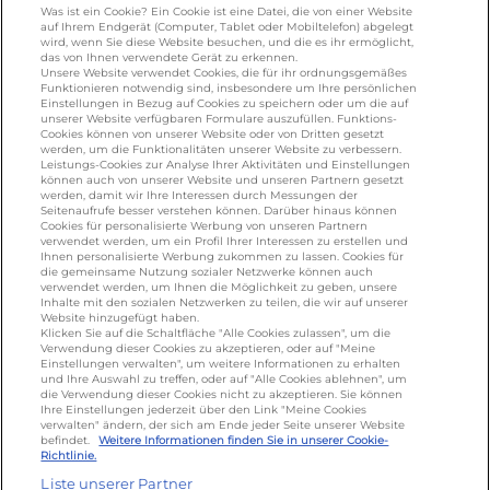
UNSERE MARKENSEITEN
Was ist ein Cookie? Ein Cookie ist eine Datei, die von einer Website
auf Ihrem Endgerät (Computer, Tablet oder Mobiltelefon) abgelegt
wird, wenn Sie diese Website besuchen, und die es ihr ermöglicht,
galbani.de
/
leerdammer.de
/
president.de
/
das von Ihnen verwendete Gerät zu erkennen.
salakis.de
/
frankenland.com
/
Unsere Website verwendet Cookies, die für ihr ordnungsgemäßes
Funktionieren notwendig sind, insbesondere um Ihre persönlichen
omiramilch.de
/
minusl.de
Einstellungen in Bezug auf Cookies zu speichern oder um die auf
unserer Website verfügbaren Formulare auszufüllen. Funktions-
Cookies können von unserer Website oder von Dritten gesetzt
werden, um die Funktionalitäten unserer Website zu verbessern.
KONTAKT
Leistungs-Cookies zur Analyse Ihrer Aktivitäten und Einstellungen
können auch von unserer Website und unseren Partnern gesetzt
werden, damit wir Ihre Interessen durch Messungen der
Seitenaufrufe besser verstehen können. Darüber hinaus können
Cookies für personalisierte Werbung von unseren Partnern
foodservice.info@de.lactalis.com
verwendet werden, um ein Profil Ihrer Interessen zu erstellen und
Ihnen personalisierte Werbung zukommen zu lassen. Cookies für
Lactalis Deutschland GmbH - Tel: +49 (0)751
die gemeinsame Nutzung sozialer Netzwerke können auch
887 366 /
lactalis.de
verwendet werden, um Ihnen die Möglichkeit zu geben, unsere
Inhalte mit den sozialen Netzwerken zu teilen, die wir auf unserer
Website hinzugefügt haben.
Omira Bodenseemilch GmbH - Tel: +49
Klicken Sie auf die Schaltfläche "Alle Cookies zulassen", um die
Verwendung dieser Cookies zu akzeptieren, oder auf "Meine
(0)751 887 366 /
omira.de
Einstellungen verwalten", um weitere Informationen zu erhalten
und Ihre Auswahl zu treffen, oder auf "Alle Cookies ablehnen", um
die Verwendung dieser Cookies nicht zu akzeptieren. Sie können
Ihre Einstellungen jederzeit über den Link "Meine Cookies
verwalten" ändern, der sich am Ende jeder Seite unserer Website
befindet.
Weitere Informationen finden Sie in unserer Cookie-
Richtlinie.
Liste unserer Partner