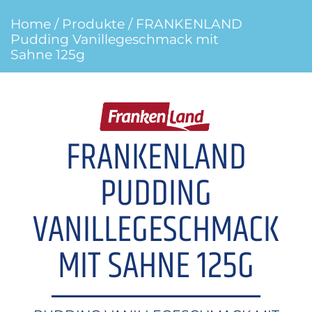
Home
/
Produkte
/ FRANKENLAND
Pudding Vanillegeschmack mit
Sahne 125g
FRANKENLAND
PUDDING
VANILLEGESCHMACK
MIT SAHNE 125G