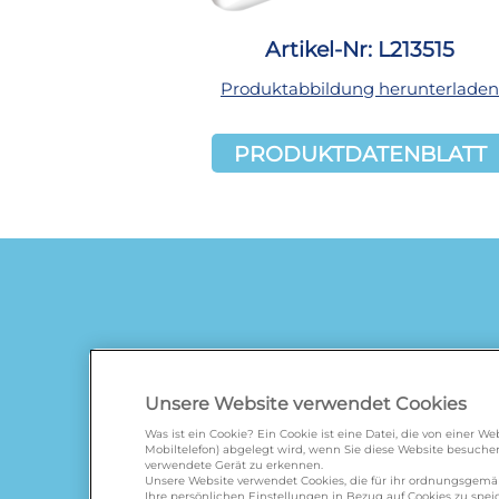
Artikel-Nr: L213515
Produktabbildung herunterladen
PRODUKTDATENBLATT
Unsere Website verwendet Cookies
Was ist ein Cookie? Ein Cookie ist eine Datei, die von einer 
Mobiltelefon) abgelegt wird, wenn Sie diese Website besuchen
verwendete Gerät zu erkennen.
galbani.de
/
leerdammer.
Unsere Website verwendet Cookies, die für ihr ordnungsgem
Ihre persönlichen Einstellungen in Bezug auf Cookies zu spe