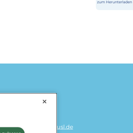
zum Herunterladen
Käse
Milch & Sahne
Würzburger
Milchwerke
Laktosefrei
omiramilch.de
/
minusl.de