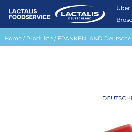
Über
Bros
Home
/
Produkte
/ FRANKENLAND Deutsche 
DEUTSCHE