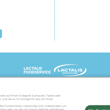
UNSERE MARKENSEITEN
Website auf Ihrem Endgerät (Computer, Tablet oder
, und die es ihr ermöglicht, das von Ihnen
de
/
president.de
/
salakis.de
/
frankenland.com
/
äßes Funktionieren notwendig sind, insbesondere um
ichern oder um die auf unserer Website verfügbaren