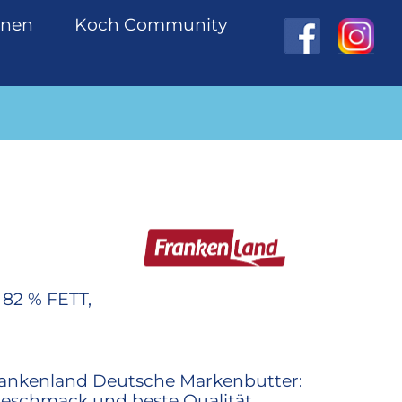
onen
Koch Community
2 % FETT,
Frankenland Deutsche Markenbutter:
eschmack und beste Qualität.