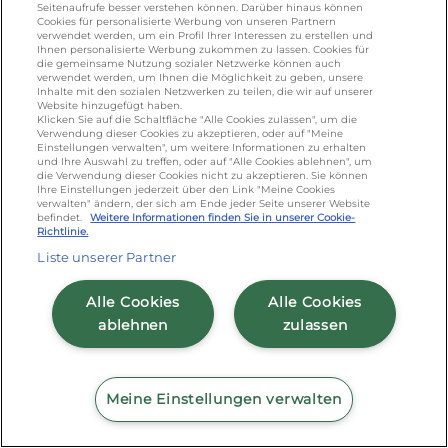
Seitenaufrufe besser verstehen können. Darüber hinaus können
Omira Bodenseemilch GmbH - Tel: +49
Cookies für personalisierte Werbung von unseren Partnern
verwendet werden, um ein Profil Ihrer Interessen zu erstellen und
(0)751 887 366 /
omira.de
Ihnen personalisierte Werbung zukommen zu lassen. Cookies für
die gemeinsame Nutzung sozialer Netzwerke können auch
verwendet werden, um Ihnen die Möglichkeit zu geben, unsere
Inhalte mit den sozialen Netzwerken zu teilen, die wir auf unserer
Website hinzugefügt haben.
Klicken Sie auf die Schaltfläche "Alle Cookies zulassen", um die
Verwendung dieser Cookies zu akzeptieren, oder auf "Meine
Einstellungen verwalten", um weitere Informationen zu erhalten
und Ihre Auswahl zu treffen, oder auf "Alle Cookies ablehnen", um
die Verwendung dieser Cookies nicht zu akzeptieren. Sie können
Ihre Einstellungen jederzeit über den Link "Meine Cookies
Cookie Richtlinie
/
Sitemap
/
Datenschutz
/
verwalten" ändern, der sich am Ende jeder Seite unserer Website
Impressum
/
AGB
befindet.
Weitere Informationen finden Sie in unserer Cookie-
Richtlinie.
Liste unserer Partner
Alle Cookies
Alle Cookies
ablehnen
zulassen
Meine Einstellungen verwalten