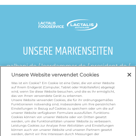
UNSERE MARKENSEITEN
galbani.de
/
leerdammer.de
/
president.de
/
salakis.de
/
frankenland.com
/
Unsere Website verwendet Cookies
omiramilch.de
/
minusl.de
Was ist ein Cookie? Ein Cookie ist eine Datei, die von einer Website
auf Ihrem Endgerät (Computer, Tablet oder Mobiltelefon) abgelegt
wird, wenn Sie diese Website besuchen, und die es ihr ermöglicht,
das von Ihnen verwendete Gerät zu erkennen.
KONTAKT
Unsere Website verwendet Cookies, die für ihr ordnungsgemäßes
Funktionieren notwendig sind, insbesondere um Ihre persönlichen
Einstellungen in Bezug auf Cookies zu speichern oder um die auf
unserer Website verfügbaren Formulare auszufüllen. Funktions-
foodservice.info@de.lactalis.com
Cookies können von unserer Website oder von Dritten gesetzt
werden, um die Funktionalitäten unserer Website zu verbessern.
Lactalis Deutschland GmbH - Tel: +49 (0)751
Leistungs-Cookies zur Analyse Ihrer Aktivitäten und Einstellungen
887 366 /
lactalis.de
können auch von unserer Website und unseren Partnern gesetzt
werden, damit wir Ihre Interessen durch Messungen der