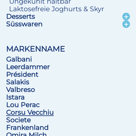
Ungekühlt haltbar
Laktosefreie Joghurts & Skyr
Desserts
Süsswaren
MARKENNAME
Galbani
Leerdammer
Président
Salakis
Valbreso
Istara
Lou Perac
Corsu Vecchiu
Societe
Frankenland
Omira Milch