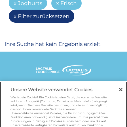
Joghurts
Frisch
Filter zurücksetzen
Ihre Suche hat kein Ergebnis erzielt.
UNSERE MARKENSEITEN
Unsere Website verwendet Cookies
Was ist ein Cookie? Ein Cookie ist eine Datei, die von einer Website
auf Ihrem Endgerät (Computer, Tablet oder Mobiltelefon) abgelegt
wird, wenn Sie diese Website besuchen, und die es ihr ermöglicht,
galbani.de
/
leerdammer.de
/
president.de
/
das von Ihnen verwendete Gerät zu erkennen.
salakis.de
/
frankenland.com
/
Unsere Website verwendet Cookies, die für ihr ordnungsgemäßes
Funktionieren notwendig sind, insbesondere um Ihre persönlichen
omiramilch.de
/
minusl.de
Einstellungen in Bezug auf Cookies zu speichern oder um die auf
unserer Website verfügbaren Formulare auszufüllen. Funktions-