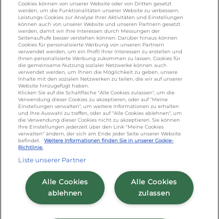
Cookies können von unserer Website oder von Dritten gesetzt
werden, um die Funktionalitäten unserer Website zu verbessern.
KONTAKT
Leistungs-Cookies zur Analyse Ihrer Aktivitäten und Einstellungen
können auch von unserer Website und unseren Partnern gesetzt
werden, damit wir Ihre Interessen durch Messungen der
Seitenaufrufe besser verstehen können. Darüber hinaus können
Cookies für personalisierte Werbung von unseren Partnern
foodservice.info@de.lactalis.com
verwendet werden, um ein Profil Ihrer Interessen zu erstellen und
Ihnen personalisierte Werbung zukommen zu lassen. Cookies für
Lactalis Deutschland GmbH - Tel: +49 (0)751
die gemeinsame Nutzung sozialer Netzwerke können auch
887 366 /
lactalis.de
verwendet werden, um Ihnen die Möglichkeit zu geben, unsere
Inhalte mit den sozialen Netzwerken zu teilen, die wir auf unserer
Website hinzugefügt haben.
Omira Bodenseemilch GmbH - Tel: +49
Klicken Sie auf die Schaltfläche "Alle Cookies zulassen", um die
Verwendung dieser Cookies zu akzeptieren, oder auf "Meine
(0)751 887 366 /
omira.de
Einstellungen verwalten", um weitere Informationen zu erhalten
und Ihre Auswahl zu treffen, oder auf "Alle Cookies ablehnen", um
die Verwendung dieser Cookies nicht zu akzeptieren. Sie können
Ihre Einstellungen jederzeit über den Link "Meine Cookies
verwalten" ändern, der sich am Ende jeder Seite unserer Website
befindet.
Weitere Informationen finden Sie in unserer Cookie-
Richtlinie.
Liste unserer Partner
Cookie Richtlinie
/
Sitemap
/
Datenschutz
/
Alle Cookies
Alle Cookies
Impressum
/
AGB
ablehnen
zulassen